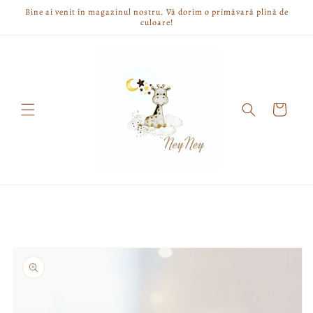
Skip to
Bine ai venit în magazinul nostru. Vă dorim o primăvară plină de
content
culoare!
Cart
Skip to
product
information