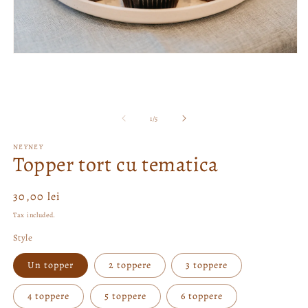
2
in
m
Open
media
1
in
modal
of
1
/
5
NEYNEY
Topper tort cu tematica
Regular
30,00 lei
price
Tax included.
Style
Un topper
2 toppere
3 toppere
4 toppere
5 toppere
6 toppere