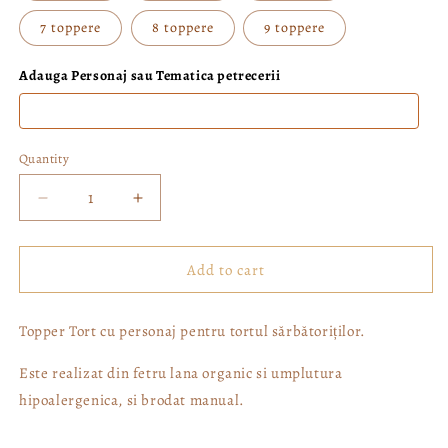
7 toppere
8 toppere
9 toppere
Adauga Personaj sau Tematica petrecerii
Quantity
Decrease
Increase
quantity
quantity
for
for
Topper
Topper
Add to cart
tort
tort
cu
cu
Topper Tort cu personaj pentru tortul sărbătoriților.
tematica
tematica
Este realizat din fetru lana organic si umplutura
hipoalergenica, si brodat manual.