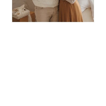
Payme
metho