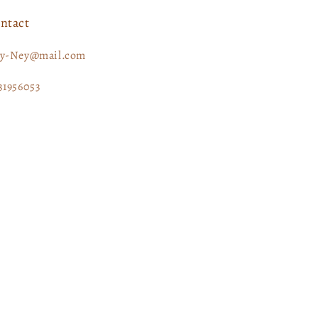
ntact
y-Ney@mail.com
31956053