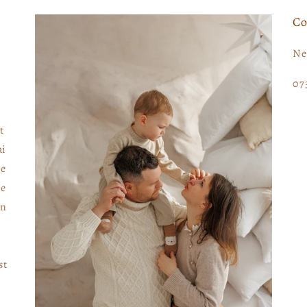
Co
Ne
07
t
ai
Ne
le
in
st