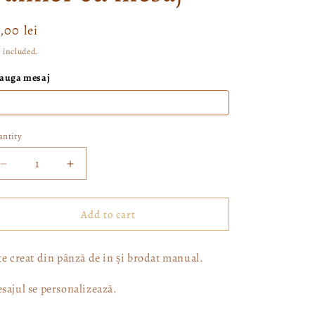
gular
,00 lei
ice
 included.
auga mesaj
ntity
Decrease
Increase
quantity
quantity
for
for
Banner
Banner
Add to cart
cu
cu
mesaj
mesaj
te creat din pânză de in și brodat manual.
sajul se personalizează.