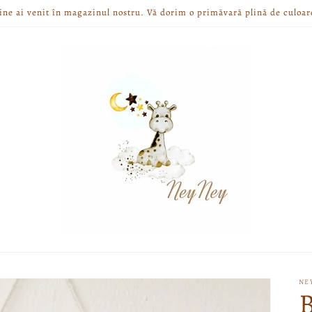
ine ai venit în magazinul nostru. Vă dorim o primăvară plină de culoar
NE
B