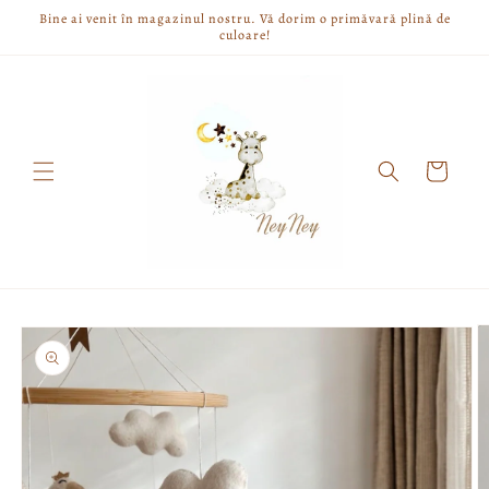
Skip to
Bine ai venit în magazinul nostru. Vă dorim o primăvară plină de
content
culoare!
Cart
Skip to
product
information