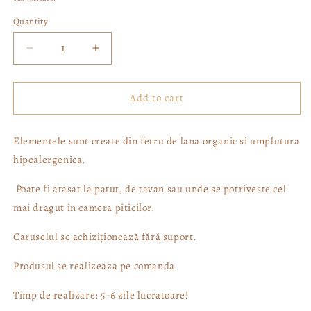
Quantity
Decrease
Increase
quantity
quantity
for
for
3
3
Add to cart
swan
swan
Elementele sunt create din fetru de lana organic si umplutura
hipoalergenica.
Poate fi atasat la patut, de tavan sau unde se potriveste cel
mai dragut in camera piticilor.
Caruselul se achiziționează fără suport.
Produsul se realizeaza pe comanda
Timp de realizare: 5-6 zile lucratoare!